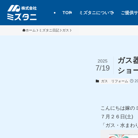
TOP
ミズタニについて
ご提供サ
ホーム
ミズタニ日記
ガス
ガス
2025
7/19
ショ
2
ガス
リフォーム
こんにちは嫁の
７月２６日(土
「ガス・水まわ