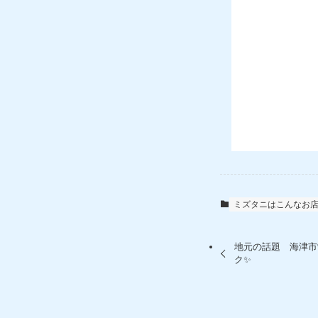
ミズタニはこんなお
地元の話題 海津市
ク✨