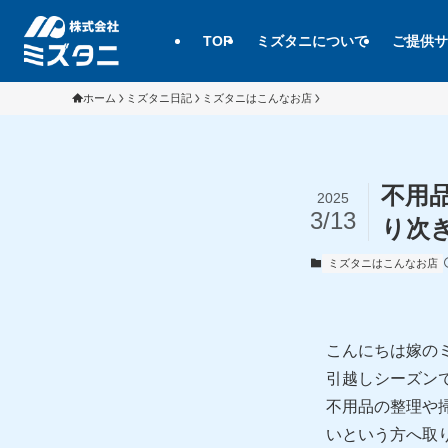
TOP
ミズタニについて
ご提供サ
ホーム
ミズタニ日記
ミズタニはこんなお店
不用
2025
3/13
り次
ミズタニはこんなお店
こんにちは嫁の
引越しシーズン
不用品の整理や
いという方へ取