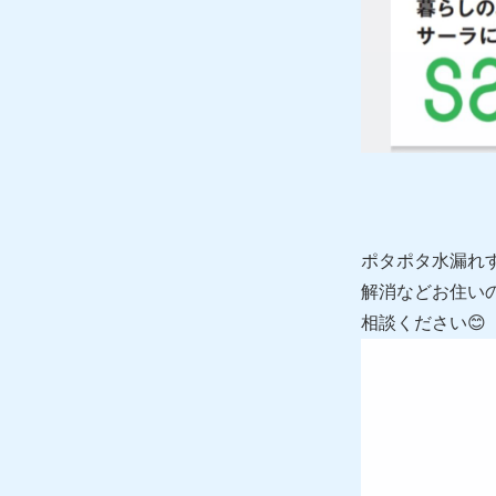
ポタポタ水漏れ
解消などお住い
相談ください😊