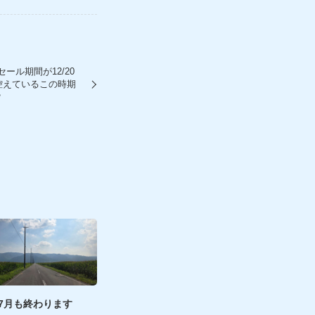
セール期間が12/20
控えているこの時期
？
7月も終わります