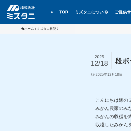
TOP
ミズタニについて
ご提供サ
ホーム
ミズタニ日記
2025
段ボ
12/18
2025年12月18日
こんにちは嫁の
みかん農家のみ
みかんの収穫を
収穫したみかん