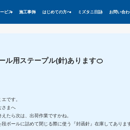
ービス
施工事例
はじめての方へ
ミズタニ日記
お問い合わ
ール用ステープル(針)あります🍊
ミエです。
なさまへ
終えたら次は、出荷作業ですかね。
を段ボールに詰めて閉じる際に使う『封函針』在庫してありま