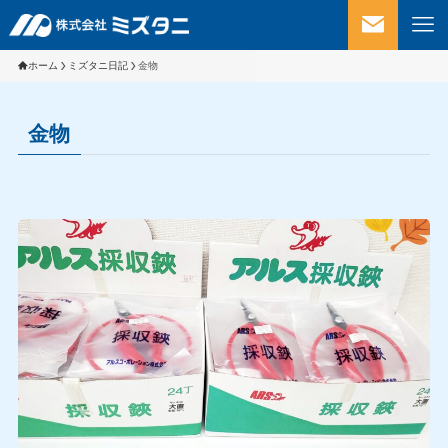
ホーム
ミズタニ日記
金物
金物