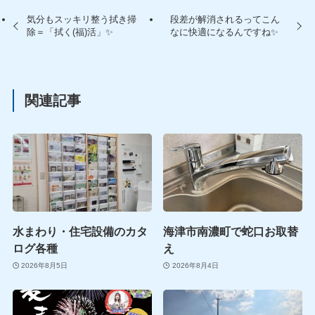
気分もスッキリ整う拭き掃
段差が解消されるってこん
除＝「拭く(福)活」✨
なに快適になるんですね✨
関連記事
水まわり・住宅設備のカタ
海津市南濃町で蛇口お取替
ログ各種
え
2026年8月5日
2026年8月4日